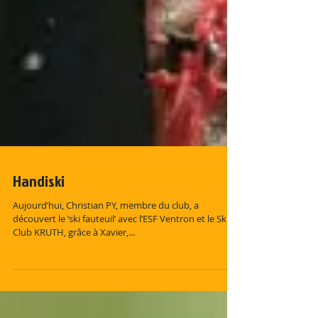
Handiski
Aujourd’hui, Christian PY, membre du club, a
découvert le ‘ski fauteuil’ avec l’ESF Ventron et le Ski
Club KRUTH, grâce à Xavier,...