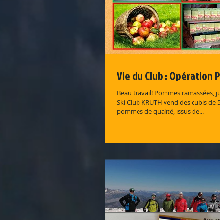
Vie du Club : Opération
Beau travail! Pommes ramassées, ju
Ski Club KRUTH vend des cubis de 5 
pommes de qualité, issus de...