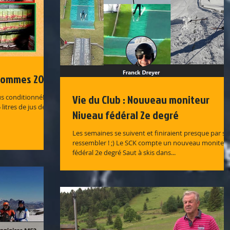
 Pommes 2020
Vie du Club : Nouveau moniteur
s conditionné! Le
litres de jus de
Niveau fédéral 2e degré
Les semaines se suivent et finiraient presque par se
ressembler ! ;) Le SCK compte un nouveau moniteu
fédéral 2e degré Saut à skis dans...