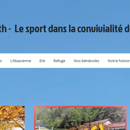
th - Le sport dans la convivialité 
s
L'Alsacienne
Eté
Refuge
Nos bénévoles
Notre histoi