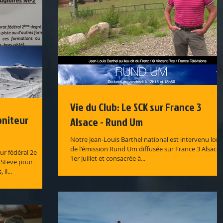
Vie du Club: Le SCK sur France 3
oniteur
Alsace - Rund Um
Notre Jean-Louis Barthel national est intervenu lors
de l'émission Rund Um diffusée sur France 3 Alsace 
r fédéral 2e
1er Juillet et consacrée à...
à Steve pour
il...