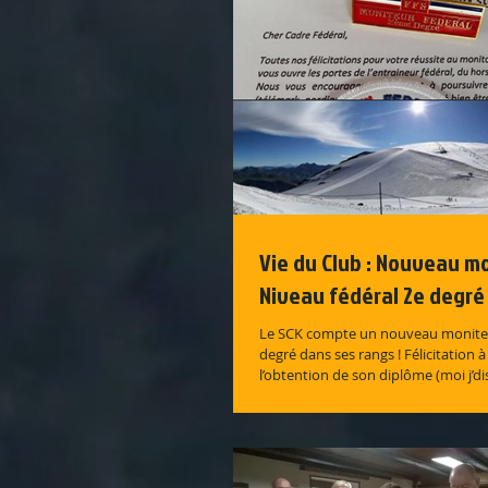
Vie du Club : Nouveau m
Niveau fédéral 2e degré
Le SCK compte un nouveau moniteu
degré dans ses rangs ! Félicitation 
l’obtention de son diplôme (moi j’dis, 