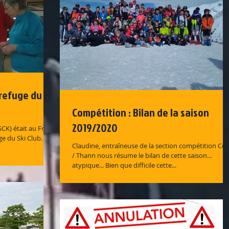
 refuge du
Compétition : Bilan de la saison
2019/2020
ge du Ski Club. Au
Claudine, entraîneuse de la section compétition Cés
/ Thann nous résume le bilan de cette saison...
atypique... Bien que difficile cette...