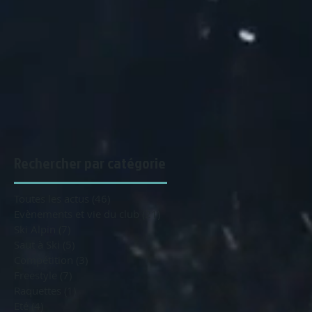
Rechercher par catégorie
Toutes les actus
(46)
46 posts
Evènements et vie du club
(21)
21 posts
Ski Alpin
(7)
7 posts
Saut à Ski
(5)
5 posts
Compétition
(3)
3 posts
Freestyle
(7)
7 posts
Raquettes
(1)
1 post
Eté
(4)
4 posts