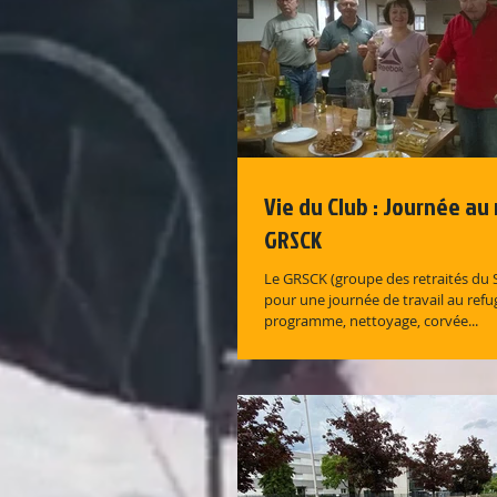
Vie du Club : Journée au
GRSCK
Le GRSCK (groupe des retraités du SCK) était au Frenz
pour une journée de travail au refu
programme, nettoyage, corvée...