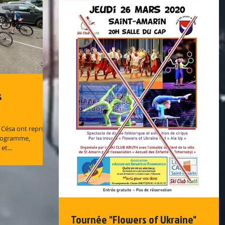
s
 Césa ont repris
programme,
et...
Tournée "Flowers of Ukraine"