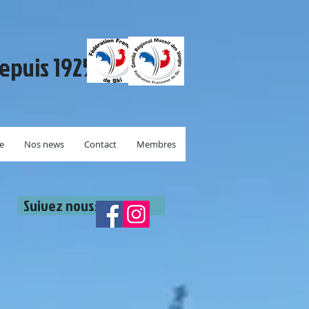
depuis 1925.
re
Nos news
Contact
Membres
Suivez nous: