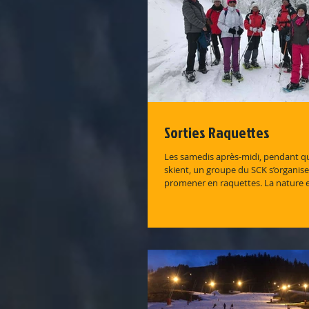
Sorties Raquettes
Les samedis après-midi, pendant qu
skient, un groupe du SCK s’organise
promener en raquettes. La nature es