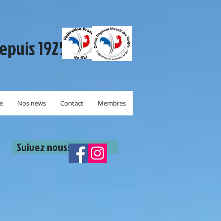
depuis 1925.
re
Nos news
Contact
Membres
Suivez nous: