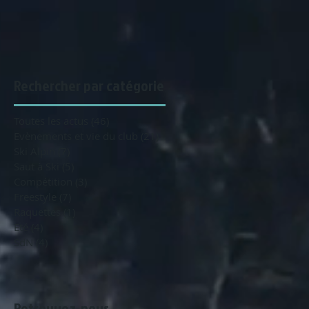
Rechercher par catégorie
Toutes les actus
(46)
46 posts
Evènements et vie du club
(21)
21 posts
Ski Alpin
(7)
7 posts
Saut à Ski
(5)
5 posts
Compétition
(3)
3 posts
Freestyle
(7)
7 posts
Raquettes
(1)
1 post
Eté
(4)
4 posts
SdN
(4)
4 posts
Retrouvez-nous