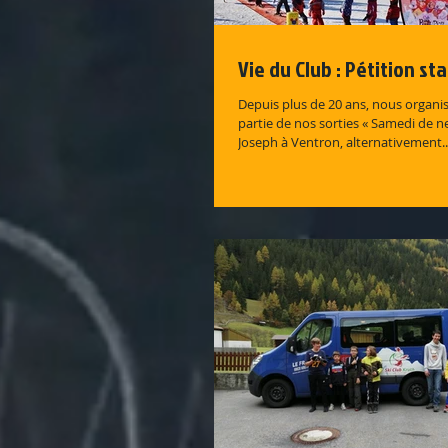
Vie du Club : Pétition st
Depuis plus de 20 ans, nous organ
partie de nos sorties « Samedi de ne
Joseph à Ventron, alternativement..