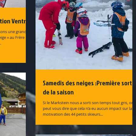
ation Ventron
isons une grande
ige » au Frère
.
Samedis des neiges :Première sorti
de la saison
Si le Markstein nous a sorti son temps tout gris, on
peut vous dire que cela n’a eu aucun impact sur la
motivation des 44 petits skieurs...