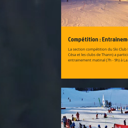
Compétition : Entrainem
La section compétition du Ski Club 
Césa et les clubs de Thann) a partic
entrainement matinal (7h - 9h) à La.