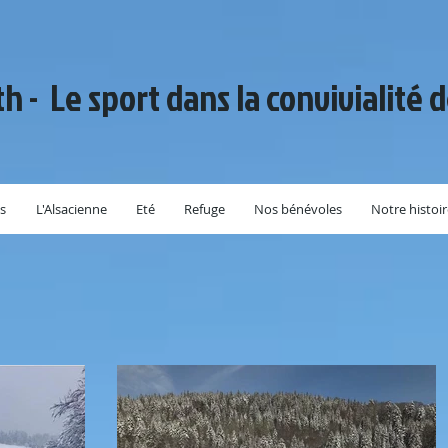
th - Le sport dans la convivialité 
s
L'Alsacienne
Eté
Refuge
Nos bénévoles
Notre histoi