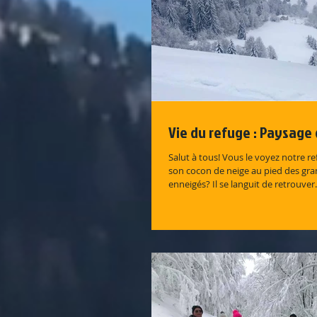
Vie du refuge : Paysage d
Salut à tous! Vous le voyez notre re
son cocon de neige au pied des gra
enneigés? Il se languit de retrouver.