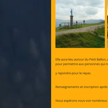
Elle aura lieu autour du Petit Ballon,
pour permettre aux personnes qui n
y rejoindre pour le repas.
Renseignements et inscription après 
Nous espérons vous voir nombreux à 