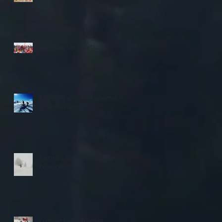
Un copain est parti ...
Compétition : Entrainement
Thannerhubel
Samedis des neiges :
Freestyle !!!
Compétition : Trucs et