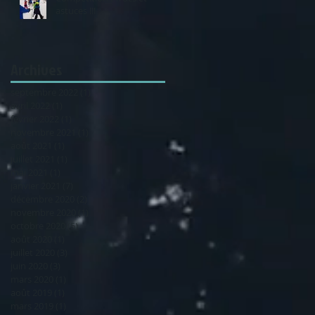
astuces !!!
Archives
septembre 2022
(1)
1 post
avril 2022
(1)
1 post
février 2022
(1)
1 post
novembre 2021
(1)
1 post
août 2021
(1)
1 post
juillet 2021
(1)
1 post
mai 2021
(1)
1 post
janvier 2021
(7)
7 posts
décembre 2020
(2)
2 posts
novembre 2020
(1)
1 post
octobre 2020
(5)
5 posts
août 2020
(1)
1 post
juillet 2020
(3)
3 posts
juin 2020
(3)
3 posts
mars 2020
(1)
1 post
août 2019
(1)
1 post
mars 2019
(1)
1 post