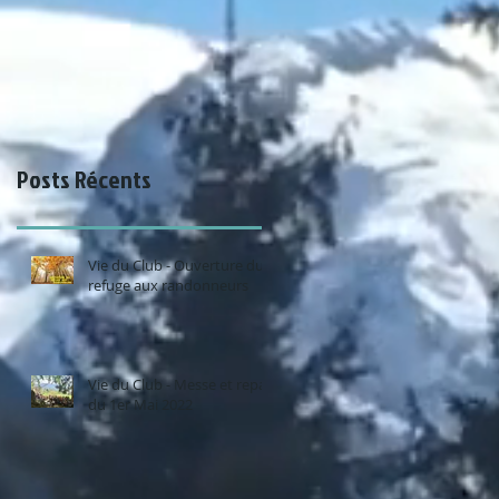
Posts Récents
Vie du Club - Ouverture du
refuge aux randonneurs
Vie du Club - Messe et repas
du 1er Mai 2022