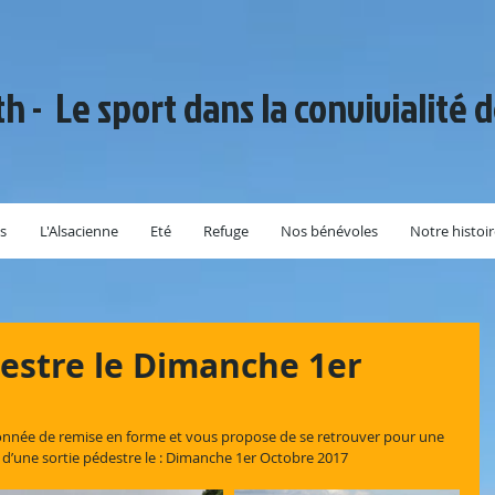
th - Le sport dans la convivialité 
s
L'Alsacienne
Eté
Refuge
Nos bénévoles
Notre histoi
stre le Dimanche 1er
onnée de remise en forme et vous propose de se retrouver pour une 
e d’une sortie pédestre le : Dimanche 1er Octobre 2017