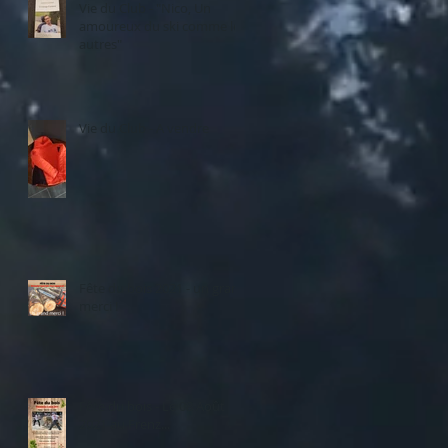
Vie du Club - "Nico, Un
amoureux du ski comme les
autres"
Vie du Club - A vendre
Fête du bois 2021 - un grand
merci !
Fête du bois - Le 08 Août
2021 au Frenz...