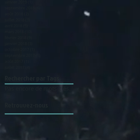
janvier 2019
(1)
1 post
septembre 2018
(6)
6 posts
août 2018
(2)
2 posts
juillet 2018
(3)
3 posts
avril 2018
(5)
5 posts
mars 2018
(10)
10 posts
février 2018
(9)
9 posts
janvier 2018
(3)
3 posts
octobre 2017
(1)
1 post
septembre 2017
(1)
1 post
août 2017
(1)
1 post
juillet 2017
(4)
4 posts
Rechercher par Tags
Pas encore de mots-clés.
Retrouvez-nous