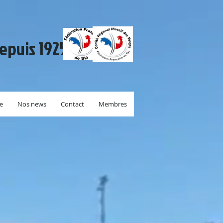
depuis 1925.
re
Nos news
Contact
Membres