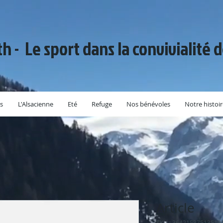
th - Le sport dans la convivialité 
s
L'Alsacienne
Eté
Refuge
Nos bénévoles
Notre histoi
Article
SKU : 36421537513519