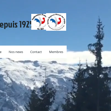
depuis 1925.
re
Nos news
Contact
Membres
1